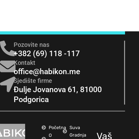
Pozovite nas
+382 (69) 118 -117
Kontakt
office@habikon.me
Sjedište firme
Đulje Jovanova 61, 81000
Podgorica
Početna
Suva
Vaš
Gradnja
O