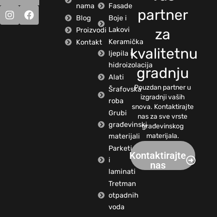
nama
Fasade
partner
Blog
Boje i
Lakovi
Proizvodi
za
Keramička
Kontakt
kvalitetnu
ljepila i
hidroizolacija
gradnju
Alati
Pouzdan partner u
Šrafovska
izgradnji vaših
roba
snova. Kontaktirajte
Grubi
nas za sve vrste
građevinski
građevinskog
materijali
materijala.
Parketi
Kontaktirajte
i
nas
laminati
Tretman
otpadnih
voda