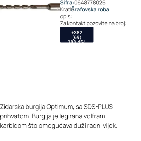
Šifra:
0648778026
Kratki
Šrafovska roba.
opis:
Za kontakt pozovite na broj:
+382
(69)
388 454
Zidarska burgija Optimum, sa SDS-PLUS
prihvatom. Burgija je legirana volfram
karbidom što omogućava duži radni vijek.