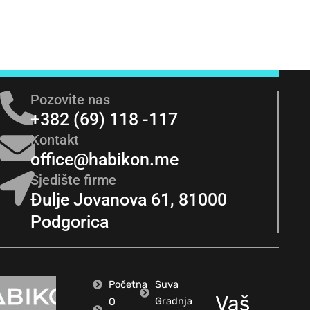
Pozovite nas
+382 (69) 118 -117
Kontakt
office@habikon.me
Sjedište firme
Đulje Jovanova 61, 81000
Podgorica
Početna
Suva
Vaš
Gradnja
O