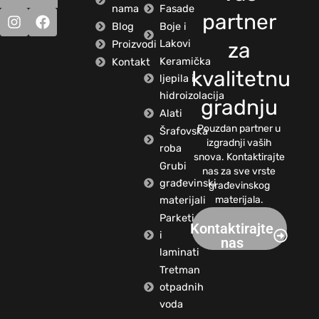
nama
Fasade
partner
Blog
Boje i
Lakovi
Proizvodi
za
Keramička
Kontakt
kvalitetnu
ljepila i
hidroizolacija
gradnju
Alati
Pouzdan partner u
Šrafovska
izgradnji vaših
roba
snova. Kontaktirajte
Grubi
nas za sve vrste
građevinski
građevinskog
materijali
materijala.
Parketi
Kontaktirajte
i
nas
laminati
Tretman
otpadnih
voda