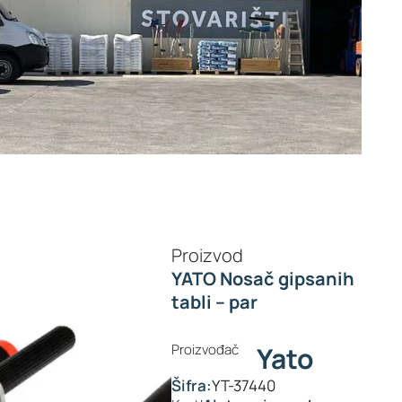
Proizvod
YATO Nosač gipsanih
tabli – par
Proizvođač
Yato
Šifra:
YT-37440