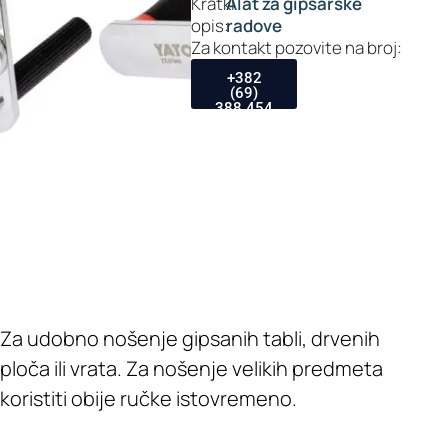
Kratki
Alat za gipsarske
opis:
radove
Za kontakt pozovite na broj:
+382
(69)
388 454
Za udobno nošenje gipsanih tabli, drvenih
ploča ili vrata. Za nošenje velikih predmeta
koristiti obije ručke istovremeno.