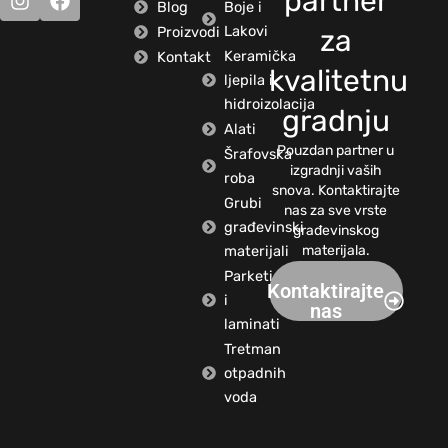
partner
Blog
Boje i
Lakovi
Proizvodi
za
Keramička
Kontakt
kvalitetnu
ljepila i
hidroizolacija
gradnju
Alati
Pouzdan partner u
Šrafovska
izgradnji vaših
roba
snova. Kontaktirajte
Grubi
nas za sve vrste
građevinski
građevinskog
materijali
materijala.
Parketi
Kontaktirajte
i
nas
laminati
Tretman
otpadnih
voda