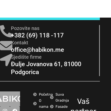
Pozovite nas
+382 (69) 118 -117
Kontakt
office@habikon.me
Sjedište firme
Đulje Jovanova 61, 81000
Podgorica
Početna
Suva
Vaš
Gradnja
O
nama
Fasade