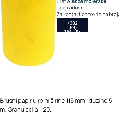
Kratki
Alat za molerske
opis:
radove.
Za kontakt pozovite na broj:
+382
(69)
388 454
Brusni papir u rolni širine 115 mm i dužine 5
m. Granulacija: 120.