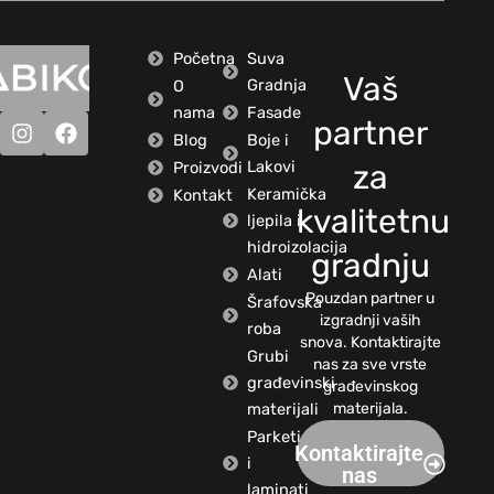
Početna
Suva
Vaš
Gradnja
O
nama
Fasade
partner
Blog
Boje i
Lakovi
Proizvodi
za
Keramička
Kontakt
kvalitetnu
ljepila i
hidroizolacija
gradnju
Alati
Pouzdan partner u
Šrafovska
izgradnji vaših
roba
snova. Kontaktirajte
Grubi
nas za sve vrste
građevinski
građevinskog
materijali
materijala.
Parketi
Kontaktirajte
i
nas
laminati