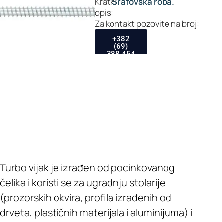
Kratki
Šrafovska roba.
opis:
Za kontakt pozovite na broj:
+382
(69)
388 454
Turbo vijak je izrađen od pocinkovanog
čelika i koristi se za ugradnju stolarije
(prozorskih okvira, profila izrađenih od
drveta, plastičnih materijala i aluminijuma) i