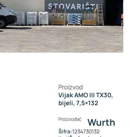
Proizvod
Vijak AMO III TX30,
bijeli, 7,5×132
Proizvođač
Wurth
Šifra:
1234730132