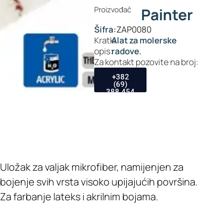
Proizvođač
Painter
Šifra:
ZAP0080
Kratki
Alat za molerske
opis:
radove.
Za kontakt pozovite na broj:
+382
(69)
388 454
Uložak za valjak mikrofiber, namijenjen za
bojenje svih vrsta visoko upijajućih površina.
Za farbanje lateks i akrilnim bojama.