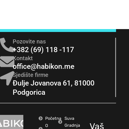
Pozovite nas
+382 (69) 118 -117
Kontakt
office@habikon.me
Sjedište firme
Đulje Jovanova 61, 81000
Podgorica
Početna
Suva
Vaš
Gradnja
O