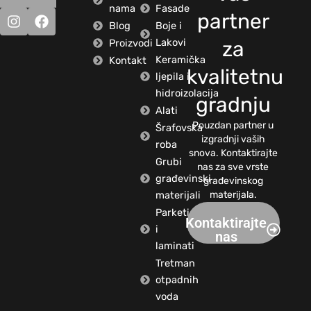
nama
Fasade
partner
Blog
Boje i
Lakovi
Proizvodi
za
Keramička
Kontakt
kvalitetnu
ljepila i
hidroizolacija
gradnju
Alati
Pouzdan partner u
Šrafovska
izgradnji vaših
roba
snova. Kontaktirajte
Grubi
nas za sve vrste
građevinski
građevinskog
materijali
materijala.
Parketi
Kontaktirajte
i
nas
laminati
Tretman
otpadnih
voda