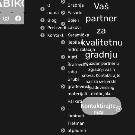
Vaš
Gradnja
O
nama
Fasade
partner
Blog
Boje i
Lakovi
Proizvodi
za
Keramička
Kontakt
kvalitetnu
ljepila i
hidroizolacija
gradnju
Alati
Pouzdan partner u
Šrafovska
izgradnji vaših
roba
snova. Kontaktirajte
Grubi
nas za sve vrste
građevinski
građevinskog
materijali
materijala.
Parketi
Kontaktirajte
i
nas
laminati
Tretman
otpadnih