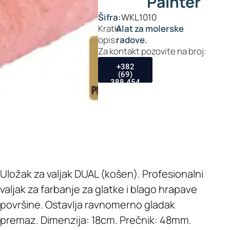
Painter
Šifra:
WKL1010
Kratki
Alat za molerske
opis:
radove.
Za kontakt pozovite na broj:
+382
(69)
388 454
Uložak za valjak DUAL (košen). Profesionalni
valjak za farbanje za glatke i blago hrapave
površine. Ostavlja ravnomerno gladak
premaz. Dimenzija: 18cm. Prečnik: 48mm.