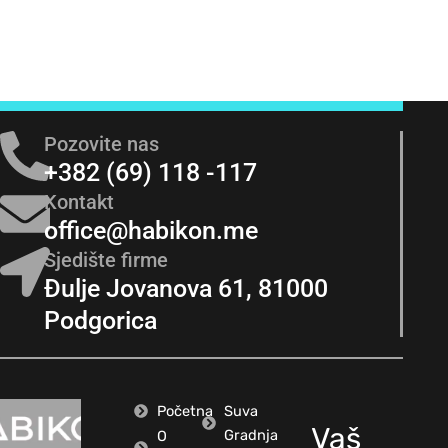
Pozovite nas
+382 (69) 118 -117
Kontakt
office@habikon.me
Sjedište firme
Đulje Jovanova 61, 81000
Podgorica
Početna
Suva
Vaš
Gradnja
O