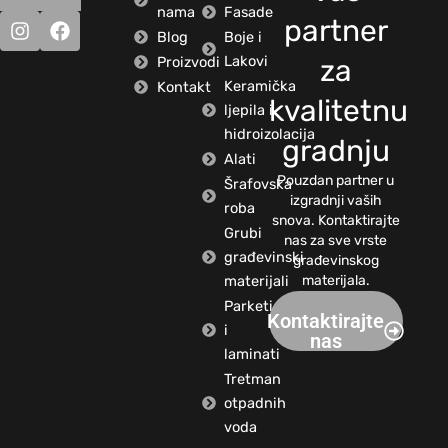
nama
Fasade
partner
Blog
Boje i
Lakovi
Proizvodi
za
Keramička
Kontakt
kvalitetnu
ljepila i
hidroizolacija
gradnju
Alati
Pouzdan partner u
Šrafovska
izgradnji vaših
roba
snova. Kontaktirajte
Grubi
nas za sve vrste
građevinski
građevinskog
materijali
materijala.
Parketi
Kontaktirajte
i
nas
laminati
Tretman
otpadnih
voda