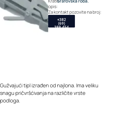
Kratki
Šrafovska roba.
opis:
Za kontakt pozovite na broj:
+382
(69)
388 454
Gužvajući tipl izrađen od najlona. Ima veliku
snagu pričvršćivanja na različite vrste
podloga.