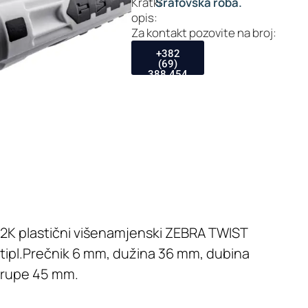
Kratki
Šrafovska roba.
opis:
Za kontakt pozovite na broj:
+382
(69)
388 454
2K plastični višenamjenski ZEBRA TWIST
tipl.Prečnik 6 mm, dužina 36 mm, dubina
rupe 45 mm.