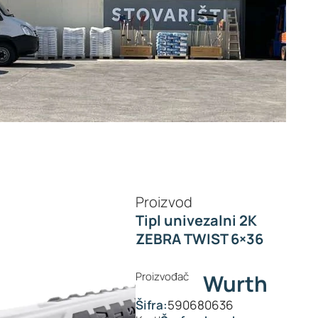
Proizvod
Tipl univezalni 2K
ZEBRA TWIST 6×36
Proizvođač
Wurth
Šifra:
590680636