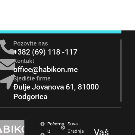
Pozovite nas
+382 (69) 118 -117
Kontakt
office@habikon.me
Sjedište firme
Đulje Jovanova 61, 81000
Podgorica
Početna
Suva
Vaš
Gradnja
O