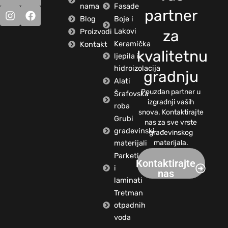
nama
Fasade
partner
Blog
Boje i
Lakovi
Proizvodi
za
Keramička
Kontakt
kvalitetnu
ljepila i
hidroizolacija
gradnju
Alati
Pouzdan partner u
Šrafovska
izgradnji vaših
roba
snova. Kontaktirajte
Grubi
nas za sve vrste
građevinski
građevinskog
materijali
materijala.
Parketi
Kontaktirajte
i
nas
laminati
Tretman
otpadnih
voda