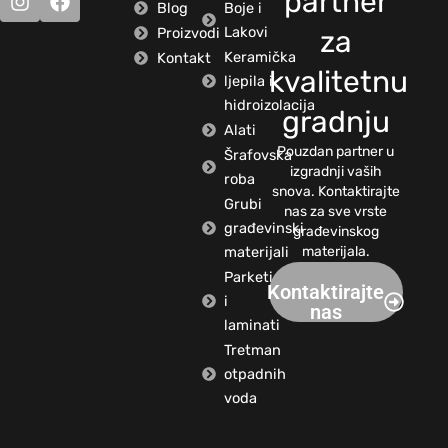
partner
Blog
Boje i
Lakovi
Proizvodi
za
Keramička
Kontakt
kvalitetnu
ljepila i
hidroizolacija
gradnju
Alati
Pouzdan partner u
Šrafovska
izgradnji vaših
roba
snova. Kontaktirajte
Grubi
nas za sve vrste
građevinski
građevinskog
materijali
materijala.
Parketi
Kontaktirajte
i
nas
laminati
Tretman
otpadnih
voda