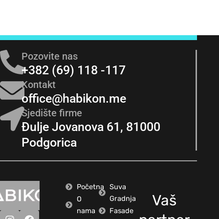
Pozovite nas
+382 (69) 118 -117
Kontakt
office@habikon.me
Sjedište firme
Đulje Jovanova 61, 81000
Podgorica
Početna
Suva
Vaš
Gradnja
O
nama
Fasade