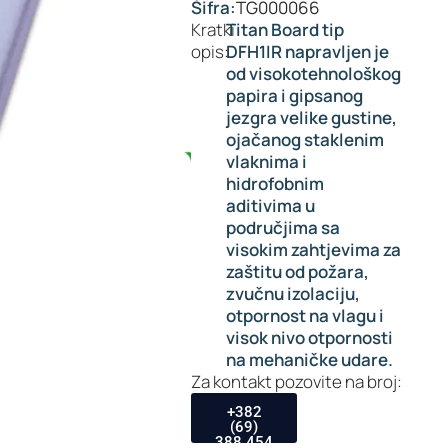
Šifra:
TG000066
Kratki
Titan Board tip
opis:
DFH1IR napravljen je
od visokotehnološkog
papira i gipsanog
jezgra velike gustine,
ojačanog staklenim
vlaknima i
hidrofobnim
aditivima u
područjima sa
visokim zahtjevima za
zaštitu od požara,
zvučnu izolaciju,
otpornost na vlagu i
visok nivo otpornosti
na mehaničke udare.
Za kontakt pozovite na broj:
+382
(69)
388 454