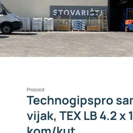
Proizvod
Technogipspro sa
vijak, TEX LB 4.2 x 
kom/kut