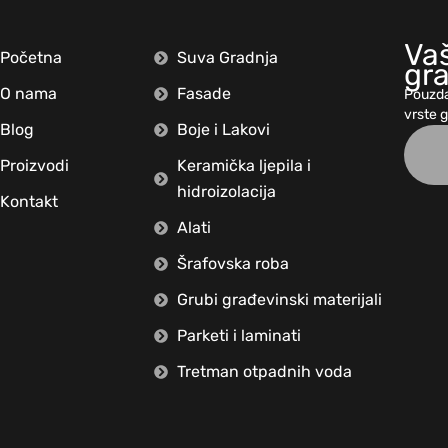
Vaš
Početna
Suva Gradnja
gr
O nama
Fasade
Pouzda
vrste 
Blog
Boje i Lakovi
Proizvodi
Keramička ljepila i
hidroizolacija
Kontakt
Alati
Šrafovska roba
Grubi građevinski materijali
Parketi i laminati
Tretman otpadnih voda