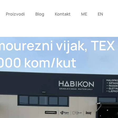
Proizvodi
Blog
Kontakt
ME
EN
urezni vijak, TEX 
1000 kom/kut