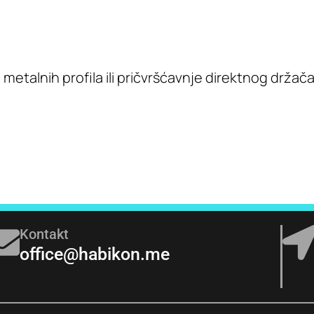
etalnih profila ili pričvršćavnje direktnog držača
Kontakt
office@habikon.me