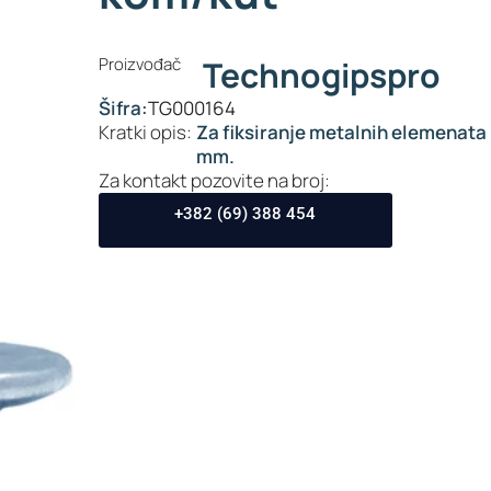
Proizvođač
Technogipspro
Šifra:
TG000164
Kratki opis:
Za fiksiranje metalnih elemenata 
mm.
Za kontakt pozovite na broj:
+382 (69) 388 454