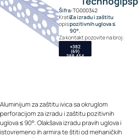
Technogipsp
Šifra:
TG000342
Kratki
Za izradu i zaštitu
opis:
pozitivnih uglova ≤
90°.
Za kontakt pozovite na broj:
+382
(69)
388 454
Aluminijum za zaštitu ivica sa okruglom
perforacijom za izradu i zaštitu pozitivnih
uglova ≤ 90°. Olakšava izradu pravih uglova i
istovremeno ih armira te štiti od mehaničkih