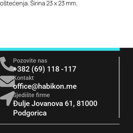
oštećenja. Širina 23 х 23 mm.
Pozovite nas
+382 (69) 118 -117
Kontakt
office@habikon.me
Sjedište firme
Đulje Jovanova 61, 81000
Podgorica