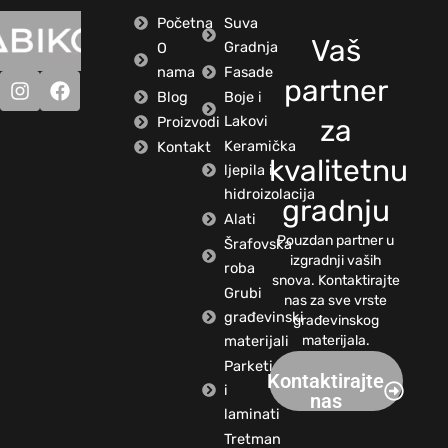
Početna
Suva
Vaš
Gradnja
O
nama
Fasade
partner
Blog
Boje i
Lakovi
Proizvodi
za
Keramička
Kontakt
kvalitetnu
ljepila i
hidroizolacija
gradnju
Alati
Pouzdan partner u
Šrafovska
izgradnji vaših
roba
snova. Kontaktirajte
Grubi
nas za sve vrste
građevinski
građevinskog
materijali
materijala.
Parketi
Kontaktirajte
i
nas
laminati
Tretman