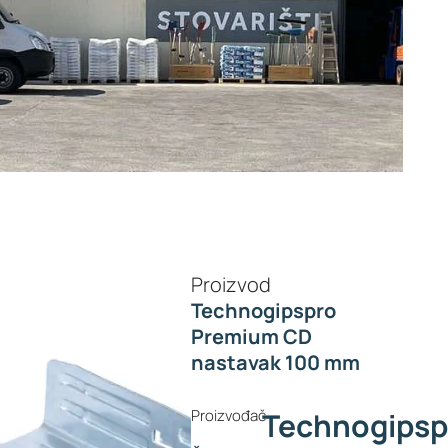
Proizvod
Technogipspro
Premium CD
nastavak 100 mm
Proizvođač
Technogipsp