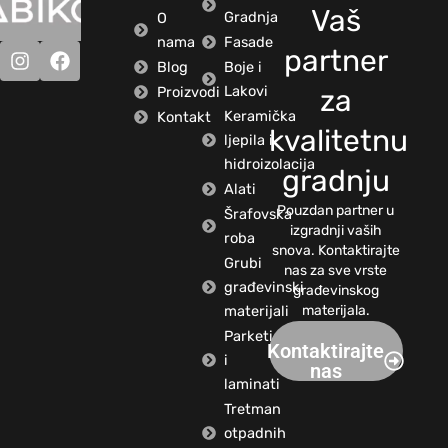
Vaš
Gradnja
O
nama
Fasade
partner
Blog
Boje i
Lakovi
Proizvodi
za
Keramička
Kontakt
kvalitetnu
ljepila i
hidroizolacija
gradnju
Alati
Pouzdan partner u
Šrafovska
izgradnji vaših
roba
snova. Kontaktirajte
Grubi
nas za sve vrste
građevinski
građevinskog
materijali
materijala.
Parketi
Kontaktirajte
i
nas
laminati
Tretman
otpadnih