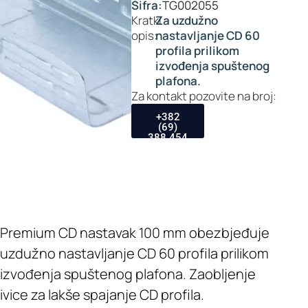
Šifra:
TG002055
Kratki
Za uzdužno
opis:
nastavljanje CD 60
profila prilikom
izvođenja spuštenog
plafona.
Za kontakt pozovite na broj:
+382
(69)
388 454
Premium CD nastavak 100 mm obezbjeđuje
uzdužno nastavljanje CD 60 profila prilikom
izvođenja spuštenog plafona. Zaobljenje
ivice za lakše spajanje CD profila.