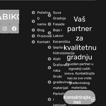
Početna
Suva
Vaš
Gradnja
O
nama
Fasade
partner
Blog
Boje i
Lakovi
Proizvodi
za
Keramička
Kontakt
kvalitetnu
ljepila i
hidroizolacija
gradnju
Alati
Pouzdan partner u
Šrafovska
izgradnji vaših
roba
snova. Kontaktirajte
Grubi
nas za sve vrste
građevinski
građevinskog
materijali
materijala.
Parketi
Kontaktirajte
i
nas
laminati