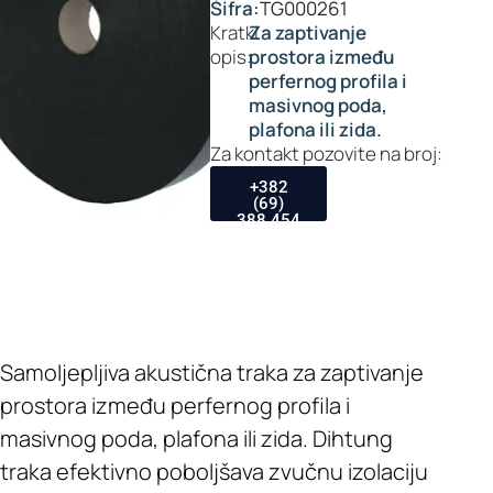
Šifra:
TG000261
Kratki
Za zaptivanje
opis:
prostora između
perfernog profila i
masivnog poda,
plafona ili zida.
Za kontakt pozovite na broj:
+382
(69)
388 454
Samoljepljiva akustična traka za zaptivanje
prostora između perfernog profila i
masivnog poda, plafona ili zida. Dihtung
traka efektivno poboljšava zvučnu izolaciju