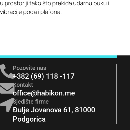
u prostoriji tako što prekida udarnu buku i
vibracije poda i plafona.
Pozovite nas
+382 (69) 118 -117
Kontakt
office@habikon.me
Sjedište firme
Đulje Jovanova 61, 81000
Podgorica