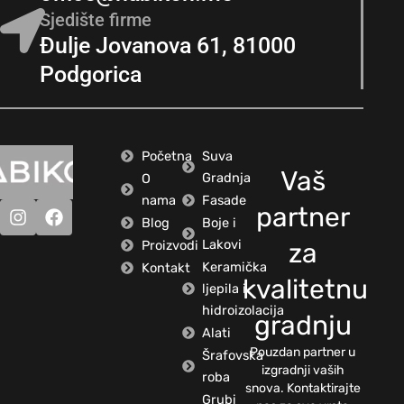
Sjedište firme
Đulje Jovanova 61, 81000
Podgorica
Početna
Suva
Vaš
Gradnja
O
nama
Fasade
partner
Blog
Boje i
Lakovi
Proizvodi
za
Keramička
Kontakt
kvalitetnu
ljepila i
hidroizolacija
gradnju
Alati
Pouzdan partner u
Šrafovska
izgradnji vaših
roba
snova. Kontaktirajte
Grubi