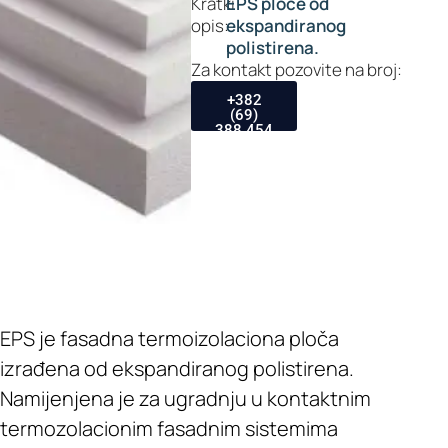
Kratki
EPS ploče od
opis:
ekspandiranog
polistirena.
Za kontakt pozovite na broj:
+382
(69)
388 454
EPS je fasadna termoizolaciona ploča
izrađena od ekspandiranog polistirena.
Namijenjena je za ugradnju u kontaktnim
termozolacionim fasadnim sistemima