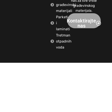
nas za sve vrste
građevinski
građevinskog
materijali
materijala.
Parketi
Kontaktirajte
i
nas
laminati
Tretman
otpadnih
voda