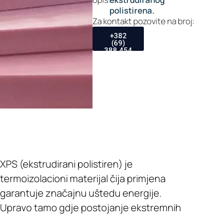
polistirena.
Za kontakt pozovite na broj:
+382
(69)
388 454
XPS (ekstrudirani polistiren) je
termoizolacioni materijal čija primjena
garantuje značajnu uštedu energije.
Upravo tamo gdje postojanje ekstremnih