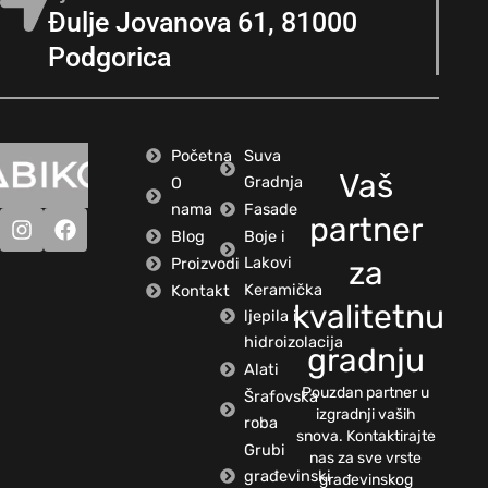
Đulje Jovanova 61, 81000
Podgorica
Početna
Suva
Vaš
Gradnja
O
nama
Fasade
partner
Blog
Boje i
Lakovi
Proizvodi
za
Keramička
Kontakt
kvalitetnu
ljepila i
hidroizolacija
gradnju
Alati
Pouzdan partner u
Šrafovska
izgradnji vaših
roba
snova. Kontaktirajte
Grubi
nas za sve vrste
građevinski
građevinskog