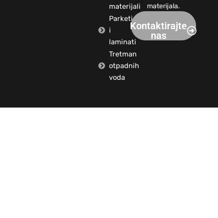
materijali
materijala.
Parketi
Kontaktirajte
i
nas
laminati
Tretman
otpadnih
voda