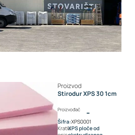
Proizvod
Stirodur XPS 30 1cm
Proizvođač
-
Šifra:
XPS0001
Kratki
XPS ploče od
opis:
ekstrudiranog