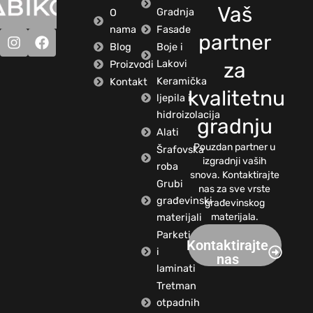
Vaš
Gradnja
O
nama
Fasade
partner
Blog
Boje i
Lakovi
Proizvodi
za
Keramička
Kontakt
kvalitetnu
ljepila i
hidroizolacija
gradnju
Alati
Pouzdan partner u
Šrafovska
izgradnji vaših
roba
snova. Kontaktirajte
Grubi
nas za sve vrste
građevinski
građevinskog
materijali
materijala.
Parketi
Kontaktirajte
i
nas
laminati
Tretman
otpadnih