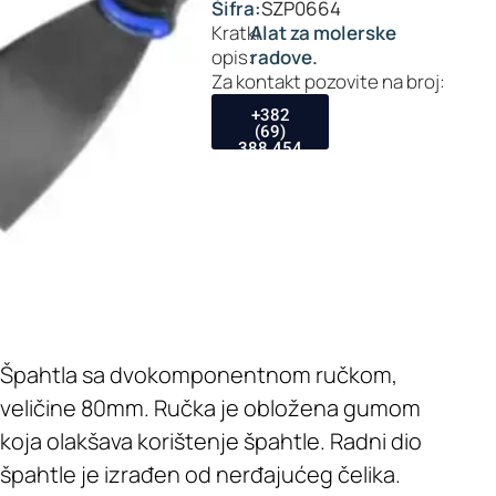
Šifra:
SZP0664
Kratki
Alat za molerske
opis:
radove.
Za kontakt pozovite na broj:
+382
(69)
388 454
Špahtla sa dvokomponentnom ručkom,
veličine 80mm. Ručka je obložena gumom
koja olakšava korištenje špahtle. Radni dio
špahtle je izrađen od nerđajućeg čelika.