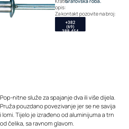
Kratki
Šrafovska roba.
opis:
Za kontakt pozovite na broj:
+382
(69)
388 454
Pop-nitne služe za spajanje dva ili više dijela.
Pruža pouzdano povezivanje jer se ne savija
i lomi. Tijelo je izrađeno od aluminijuma a trn
od čelika, sa ravnom glavom.