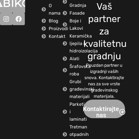
Vaš
Gradnja
O
nama
Fasade
partner
Blog
Boje i
Lakovi
Proizvodi
za
Keramička
Kontakt
kvalitetnu
ljepila i
hidroizolacija
gradnju
Alati
Pouzdan partner u
Šrafovska
izgradnji vaših
roba
snova. Kontaktirajte
Grubi
nas za sve vrste
građevinski
građevinskog
materijali
materijala.
Parketi
Kontaktirajte
i
nas
laminati
Tretman
otpadnih