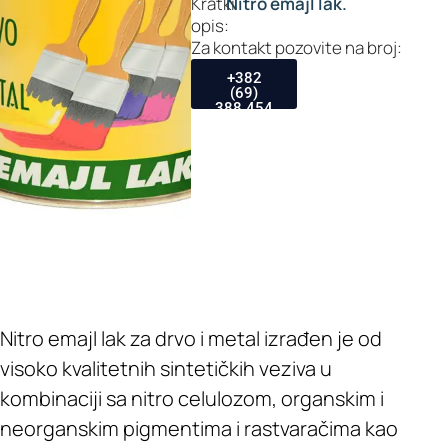
Kratki
Nitro emajl lak.
opis:
Za kontakt pozovite na broj:
+382
(69)
388 454
Nitro emajl lak za drvo i metal izrađen je od
visoko kvalitetnih sintetičkih veziva u
kombinaciji sa nitro celulozom, organskim i
neorganskim pigmentima i rastvaračima kao