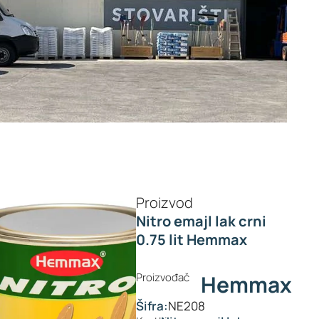
Proizvod
Nitro emajl lak crni
0.75 lit Hemmax
Proizvođač
Hemmax
Šifra:
NE208