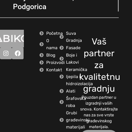
Podgorica
Početna
Suva
Vaš
Gradnja
O
nama
Fasade
partner
Blog
Boje i
Lakovi
Proizvodi
za
Keramička
Kontakt
kvalitetnu
ljepila i
hidroizolacija
gradnju
Alati
Pouzdan partner u
Šrafovska
izgradnji vaših
roba
snova. Kontaktirajte
Grubi
nas za sve vrste
građevinski
građevinskog
materijali
materijala.