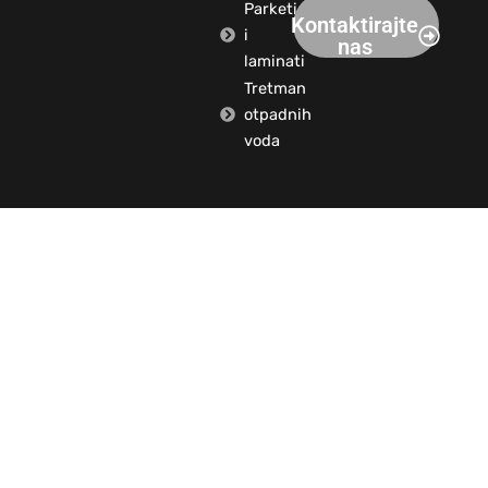
Parketi
Kontaktirajte
i
nas
laminati
Tretman
otpadnih
voda