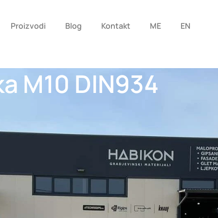
Proizvodi
Blog
Kontakt
ME
EN
ka M10 DIN934