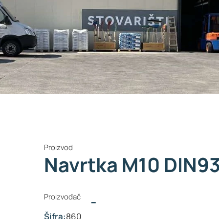
Proizvod
Navrtka M10 DIN9
Proizvođač
-
Šifra:
860