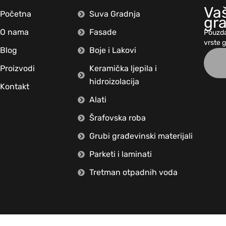
Vaš
Početna
Suva Gradnja
gr
O nama
Fasade
Pouzda
vrste 
Blog
Boje i Lakovi
Proizvodi
Keramička ljepila i
hidroizolacija
Kontakt
Alati
Šrafovska roba
Grubi građevinski materijali
Parketi i laminati
Tretman otpadnih voda