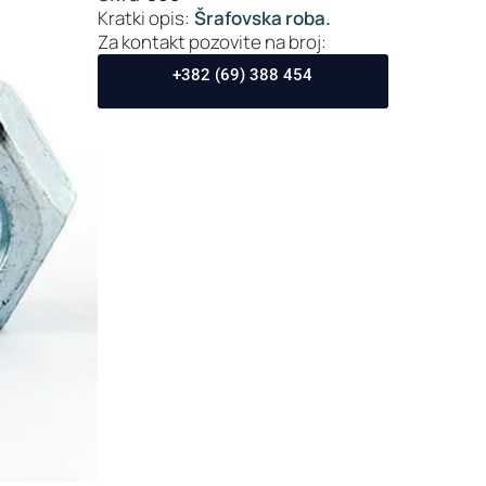
Kratki opis:
Šrafovska roba.
Za kontakt pozovite na broj:
+382 (69) 388 454