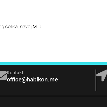
 čelika, navoj M10.
Kontakt
office@habikon.me