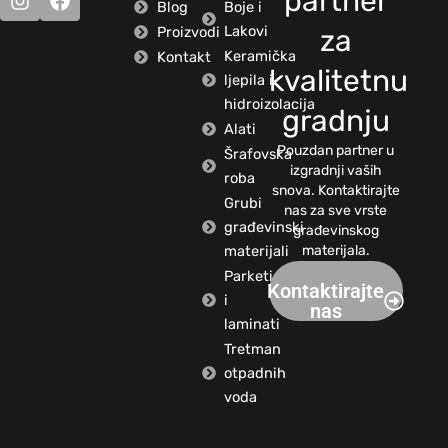
partner
Blog
Boje i
Lakovi
Proizvodi
za
Keramička
Kontakt
kvalitetnu
ljepila i
hidroizolacija
gradnju
Alati
Pouzdan partner u
Šrafovska
izgradnji vaših
roba
snova. Kontaktirajte
Grubi
nas za sve vrste
građevinski
građevinskog
materijali
materijala.
Parketi
Kontaktirajte
i
nas
laminati
Tretman
otpadnih
voda