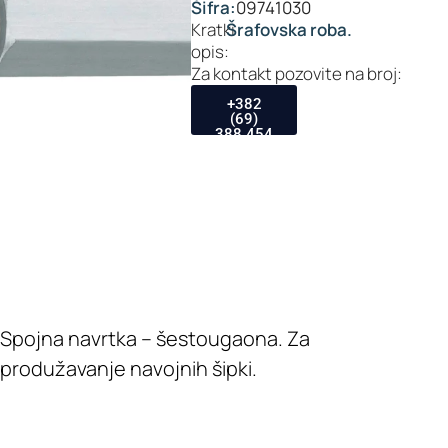
Šifra:
09741030
Kratki
Šrafovska roba.
opis:
Za kontakt pozovite na broj:
+382
(69)
388 454
Spojna navrtka – šestougaona. Za
produžavanje navojnih šipki.