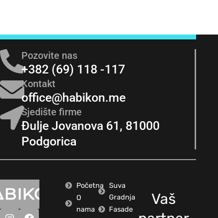
Pozovite nas
+382 (69) 118 -117
Kontakt
office@habikon.me
Sjedište firme
Đulje Jovanova 61, 81000
Podgorica
Početna
Suva
Vaš
Gradnja
O
nama
Fasade