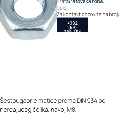
Kratki
Šrafovska roba.
opis:
Za kontakt pozovite na broj:
+382
(69)
388 454
Šestougaone matice prema DIN 934 od
nerđajućeg čelika, navoj M8.