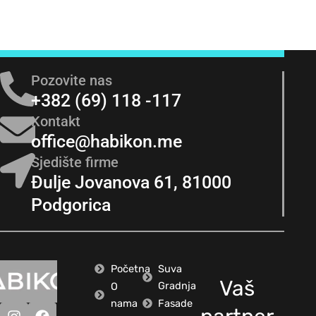
Pozovite nas
+382 (69) 118 -117
Kontakt
office@habikon.me
Sjedište firme
Đulje Jovanova 61, 81000
Podgorica
Početna
Suva
Vaš
Gradnja
O
nama
Fasade