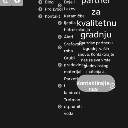
partner
Blog
Boje i
Lakovi
Proizvodi
za
Keramička
Kontakt
kvalitetnu
ljepila i
hidroizolacija
gradnju
Alati
Pouzdan partner u
Šrafovska
izgradnji vaših
roba
snova. Kontaktirajte
Grubi
nas za sve vrste
građevinski
građevinskog
materijali
materijala.
Parketi
Kontaktirajte
i
nas
laminati
Tretman
otpadnih
voda