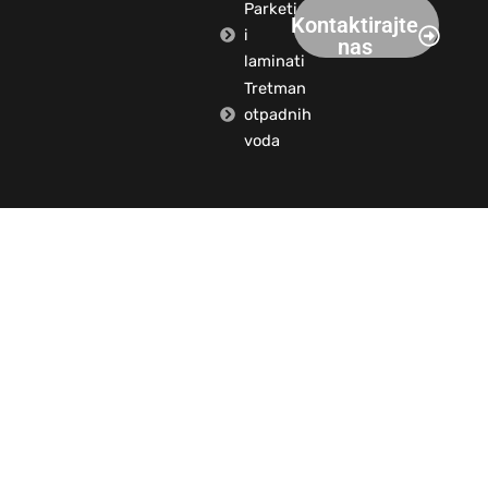
Parketi
Kontaktirajte
i
nas
laminati
Tretman
otpadnih
voda