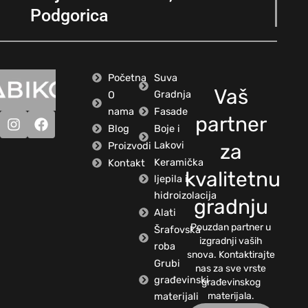
Podgorica
Početna
Suva
Vaš
Gradnja
O
nama
Fasade
partner
Blog
Boje i
Lakovi
Proizvodi
za
Keramička
Kontakt
kvalitetnu
ljepila i
hidroizolacija
gradnju
Alati
Pouzdan partner u
Šrafovska
izgradnji vaših
roba
snova. Kontaktirajte
Grubi
nas za sve vrste
građevinski
građevinskog
materijali
materijala.