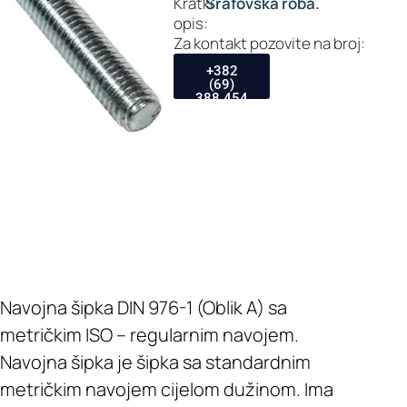
Kratki
Šrafovska roba.
opis:
Za kontakt pozovite na broj:
+382
(69)
388 454
Navojna šipka DIN 976-1 (Oblik A) sa
metričkim ISO – regularnim navojem.
Navojna šipka je šipka sa standardnim
metričkim navojem cijelom dužinom. Ima