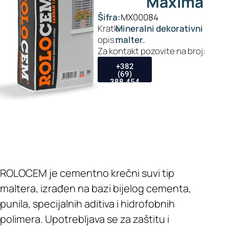
Maxima
Šifra:
MX00084
Kratki
Mineralni dekorativni
opis:
malter.
Za kontakt pozovite na broj:
+382
(69)
388 454
ROLOCEM je cementno krečni suvi tip
maltera, izrađen na bazi bijelog cementa,
punila, specijalnih aditiva i hidrofobnih
polimera. Upotrebljava se za zaštitu i