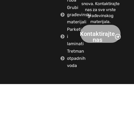
roba
snova. Kontaktirajte
Grubi
nas za sve vrste
građevinski
građevinskog
materijali
materijala.
Parketi
Kontaktirajte
i
nas
laminati
Tretman
otpadnih
voda