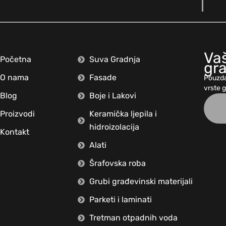
Vaš
Početna
Suva Gradnja
gr
O nama
Fasade
Pouzda
vrste 
Blog
Boje i Lakovi
Proizvodi
Keramička ljepila i
hidroizolacija
Kontakt
Alati
Šrafovska roba
Grubi građevinski materijali
Parketi i laminati
Tretman otpadnih voda