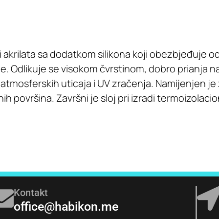
i akrilata sa dodatkom silikona koji obezbjeđuje o
. Odlikuje se visokom čvrstinom, dobro prianja na
tmosferskih uticaja i UV zračenja. Namijenjen je z
ih površina. Završni je sloj pri izradi termoizolaci
Kontakt
office@habikon.me