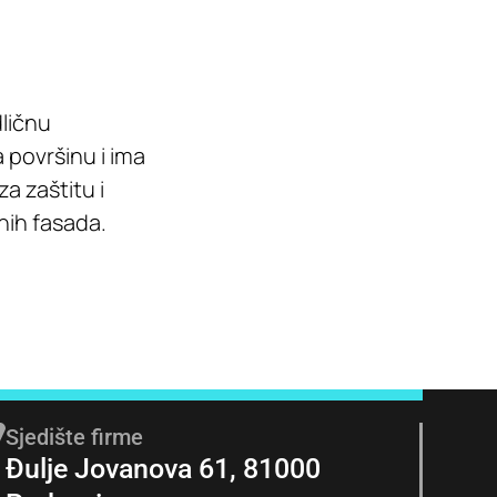
dličnu
 površinu i ima
a zaštitu i
onih fasada.
Sjedište firme
Đulje Jovanova 61, 81000