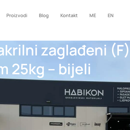
Proizvodi
Blog
Kontakt
ME
EN
krilni zaglađeni (F
 25kg – bijeli