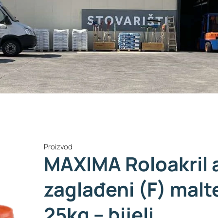
Proizvod
MAXIMA Roloakril a
zaglađeni (F) mal
25kg – bijeli