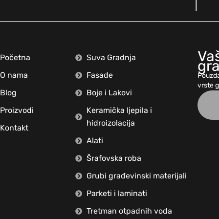
Vaš
Početna
Suva Gradnja
gr
O nama
Fasade
Pouzda
vrste 
Blog
Boje i Lakovi
Proizvodi
Keramička ljepila i
hidroizolacija
Kontakt
Alati
Šrafovska roba
Grubi građevinski materijali
Parketi i laminati
Tretman otpadnih voda