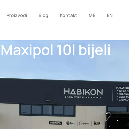
Proizvodi
Blog
Kontakt
ME
EN
axipol 10l bijeli