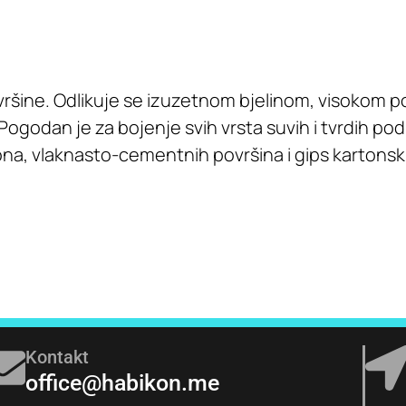
ršine. Odlikuje se izuzetnom bjelinom, visokom p
godan je za bojenje svih vrsta suvih i tvrdih pod
etona, vlaknasto-cementnih površina i gips kartons
Kontakt
office@habikon.me