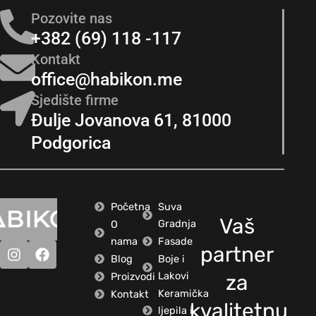
Pozovite nas
+382 (69) 118 -117
Kontakt
office@habikon.me
Sjedište firme
Đulje Jovanova 61, 81000
Podgorica
Početna
Suva
Vaš
Gradnja
O
nama
Fasade
partner
Blog
Boje i
Lakovi
Proizvodi
za
Keramička
Kontakt
kvalitetnu
ljepila i