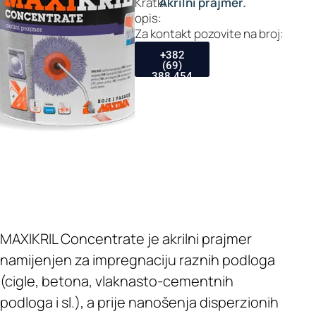
Kratki
Akrilni prajmer.
opis:
Za kontakt pozovite na broj:
+382
(69)
388 454
MAXIKRIL Concentrate je akrilni prajmer
namijenjen za impregnaciju raznih podloga
(cigle, betona, vlaknasto-cementnih
podloga i sl.), a prije nanošenja disperzionih