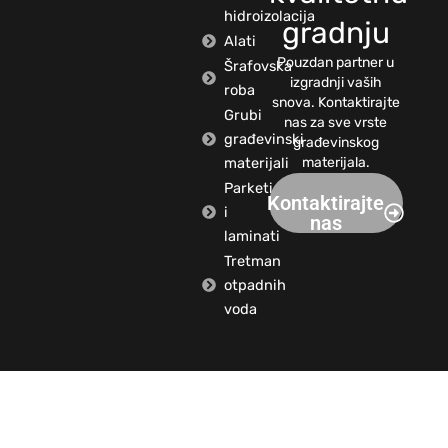
hidroizolacija
gradnju
Alati
Pouzdan partner u
Šrafovska
izgradnji vaših
roba
snova. Kontaktirajte
Grubi
nas za sve vrste
građevinski
građevinskog
materijali
materijala.
Parketi
Kontaktirajte
i
nas
laminati
Tretman
otpadnih
voda