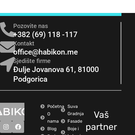
Pozovite nas
+382 (69) 118 -117
Kontakt
office@habikon.me
Sjedište firme
Đulje Jovanova 61, 81000
Podgorica
Početna
Suva
Vaš
Gradnja
O
nama
Fasade
partner
Blog
Boje i