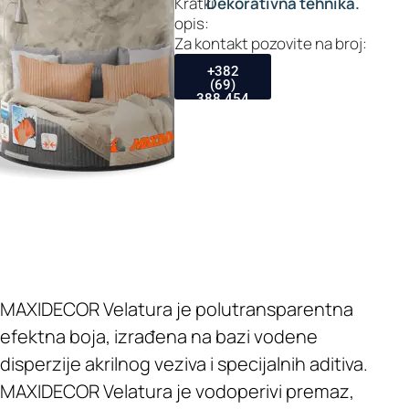
Kratki
Dekorativna tehnika.
opis:
Za kontakt pozovite na broj:
+382
(69)
388 454
MAXIDECOR Velatura je polutransparentna
efektna boja, izrađena na bazi vodene
disperzije akrilnog veziva i specijalnih aditiva.
MAXIDECOR Velatura je vodoperivi premaz,