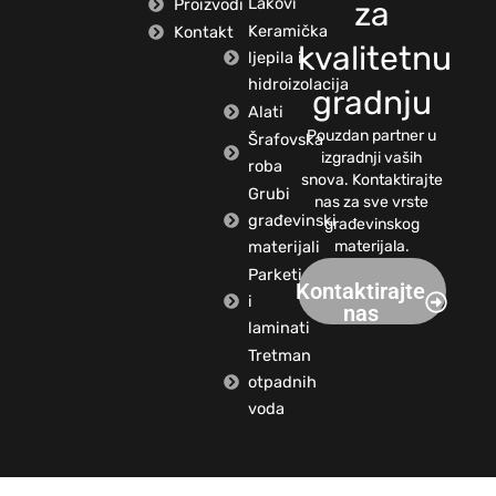
Lakovi
Proizvodi
za
Keramička
Kontakt
kvalitetnu
ljepila i
hidroizolacija
gradnju
Alati
Pouzdan partner u
Šrafovska
izgradnji vaših
roba
snova. Kontaktirajte
Grubi
nas za sve vrste
građevinski
građevinskog
materijali
materijala.
Parketi
Kontaktirajte
i
nas
laminati
Tretman
otpadnih
voda