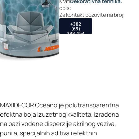
Kratki
Dekorativna tehnika.
opis:
Za kontakt pozovite na broj:
+382
(69)
388 454
MAXIDECOR Oceano je polutransparentna
efektna boja izuzetnog kvaliteta, izrađena
na bazi vodene disperzije akrilnog veziva,
punila, specijalnih aditiva i efektnih