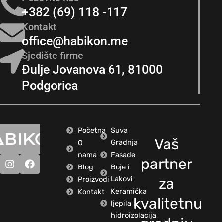
+382 (69) 118 -117
Kontakt
office@habikon.me
Sjedište firme
Đulje Jovanova 61, 81000
Podgorica
Početna
Suva
Vaš
Gradnja
O
nama
Fasade
partner
Blog
Boje i
Lakovi
Proizvodi
za
Keramička
Kontakt
kvalitetnu
ljepila i
hidroizolacija