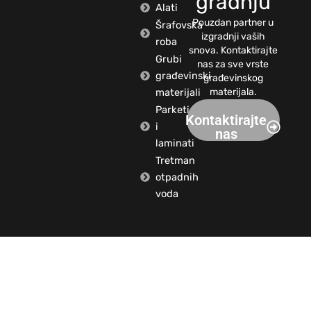
gradnju
Alati
Pouzdan partner u
Šrafovska
izgradnji vaših
roba
snova. Kontaktirajte
Grubi
nas za sve vrste
građevinski
građevinskog
materijali
materijala.
Parketi
Kontaktirajte
i
nas
laminati
Tretman
otpadnih
voda