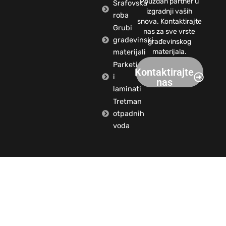
Pouzdan partner u
Šrafovska
izgradnji vaših
roba
snova. Kontaktirajte
Grubi
nas za sve vrste
građevinski
građevinskog
materijali
materijala.
Parketi
Kontaktirajte
i
nas
laminati
Tretman
otpadnih
voda