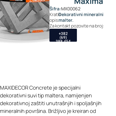
Maxima
Šifra:
MX00062
Kratki
Dekorativni mineralni
opis:
malter.
Za kontakt pozovite na broj:
+382
(69)
388 454
MAXIDECOR Concrete je specijalni
dekorativni suvi tip maltera, namijenjen
dekorativnoj zaštiti unutrašnjih i spoljašnjih
mineralnih površina. Brižljivo je kreiran od