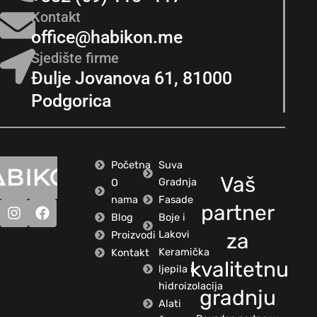
Kontakt
office@habikon.me
Sjedište firme
Đulje Jovanova 61, 81000
Podgorica
Početna
Suva
Vaš
Gradnja
O
nama
Fasade
partner
Blog
Boje i
Lakovi
Proizvodi
za
Keramička
Kontakt
kvalitetnu
ljepila i
hidroizolacija
gradnju
Alati