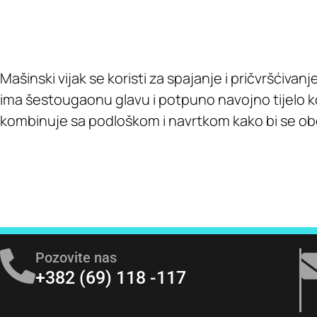
Mašinski vijak se koristi za spajanje i pričvršćivanj
ima šestougaonu glavu i potpuno navojno tijelo koj
kombinuje sa podloškom i navrtkom kako bi se obez
Pozovite nas
+382 (69) 118 -117