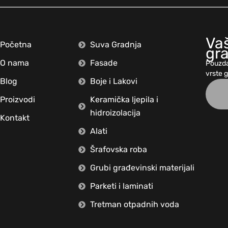
Vaš
Početna
Suva Gradnja
gr
O nama
Fasade
Pouzda
vrste 
Blog
Boje i Lakovi
Proizvodi
Keramička ljepila i
hidroizolacija
Kontakt
Alati
Šrafovska roba
Grubi građevinski materijali
Parketi i laminati
Tretman otpadnih voda