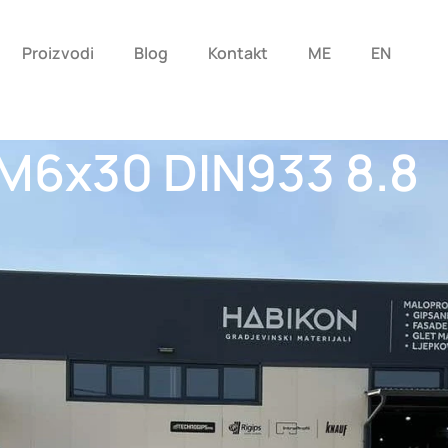
Proizvodi
Blog
Kontakt
ME
EN
 M6x30 DIN933 8.8