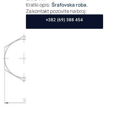
Kratki opis:
Šrafovska roba.
Za kontakt pozovite na broj:
+382 (69) 388 454