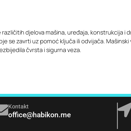
e različitih djelova mašina, uređaja, konstrukcija i d
e se zavrti uz pomoć ključa ili odvijača. Mašinski 
bijedila čvrsta i sigurna veza.
Kontakt
office@habikon.me