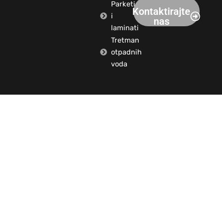
Parketi
Kontaktirajte
i
nas
laminati
Tretman
otpadnih
voda