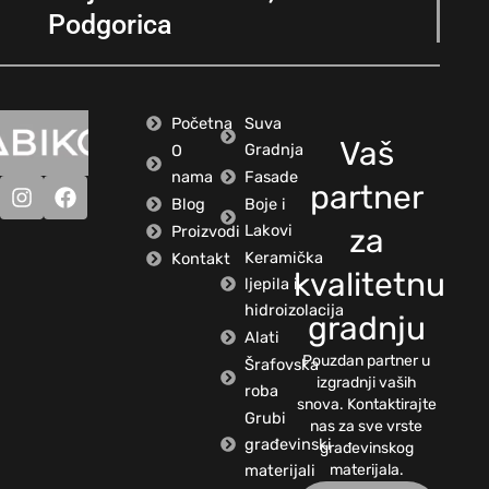
Podgorica
Početna
Suva
Vaš
Gradnja
O
nama
Fasade
partner
Blog
Boje i
Lakovi
Proizvodi
za
Keramička
Kontakt
kvalitetnu
ljepila i
hidroizolacija
gradnju
Alati
Pouzdan partner u
Šrafovska
izgradnji vaših
roba
snova. Kontaktirajte
Grubi
nas za sve vrste
građevinski
građevinskog
materijali
materijala.