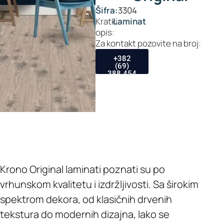
Šifra:
3304
Kratki
Laminat
opis:
Za kontakt pozovite na broj:
+382
(69)
388 454
Krono Original laminati poznati su po
vrhunskom kvalitetu i izdržljivosti. Sa širokim
spektrom dekora, od klasičnih drvenih
tekstura do modernih dizajna, lako se