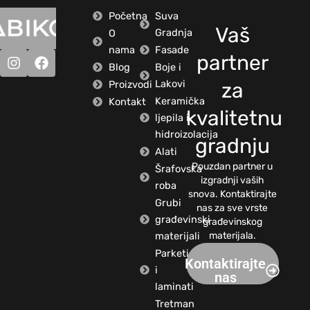
Početna
Suva
Vaš
Gradnja
O
nama
Fasade
partner
Blog
Boje i
Lakovi
Proizvodi
za
Keramička
Kontakt
kvalitetnu
ljepila i
hidroizolacija
gradnju
Alati
Pouzdan partner u
Šrafovska
izgradnji vaših
roba
snova. Kontaktirajte
Grubi
nas za sve vrste
građevinski
građevinskog
materijali
materijala.
Parketi
Kontaktirajte
i
nas
laminati
Tretman