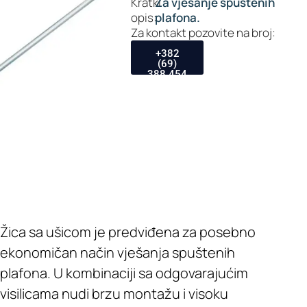
Kratki
Za vješanje spuštenih
opis:
plafona.
Za kontakt pozovite na broj:
+382
(69)
388 454
Žica sa ušicom je predviđena za posebno
ekonomičan način vješanja spuštenih
plafona. U kombinaciji sa odgovarajućim
visilicama nudi brzu montažu i visoku