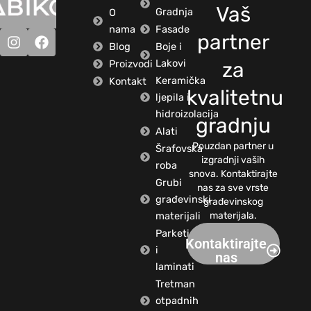
Vaš
Gradnja
O
nama
Fasade
partner
Blog
Boje i
Lakovi
Proizvodi
za
Keramička
Kontakt
kvalitetnu
ljepila i
hidroizolacija
gradnju
Alati
Pouzdan partner u
Šrafovska
izgradnji vaših
roba
snova. Kontaktirajte
Grubi
nas za sve vrste
građevinski
građevinskog
materijali
materijala.
Parketi
Kontaktirajte
i
nas
laminati
Tretman
otpadnih