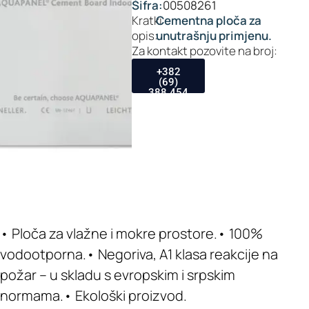
Šifra:
00508261
Kratki
Cementna ploča za
opis:
unutrašnju primjenu.
Za kontakt pozovite na broj:
+382
(69)
388 454
• Ploča za vlažne i mokre prostore.• 100%
vodootporna.• Negoriva, A1 klasa reakcije na
požar – u skladu s evropskim i srpskim
normama.• Ekološki proizvod.