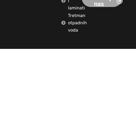
i
nas
laminati
Tretman
otpadnih
voda