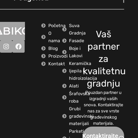
Početna
Suva
Vaš
Gradnja
O
nama
Fasade
partner
Blog
Boje i
Lakovi
Proizvodi
za
Keramička
Kontakt
kvalitetnu
ljepila i
hidroizolacija
gradnju
Alati
Pouzdan partner u
Šrafovska
izgradnji vaših
roba
snova. Kontaktirajte
Grubi
nas za sve vrste
građevinski
građevinskog
materijali
materijala.
Parketi
Kontaktirajte