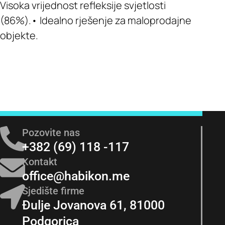
Visoka vrijednost refleksije svjetlosti
(86%).• Idealno rješenje za maloprodajne
objekte.
Pozovite nas
+382 (69) 118 -117
Kontakt
office@habikon.me
Sjedište firme
Đulje Jovanova 61, 81000
Podgorica