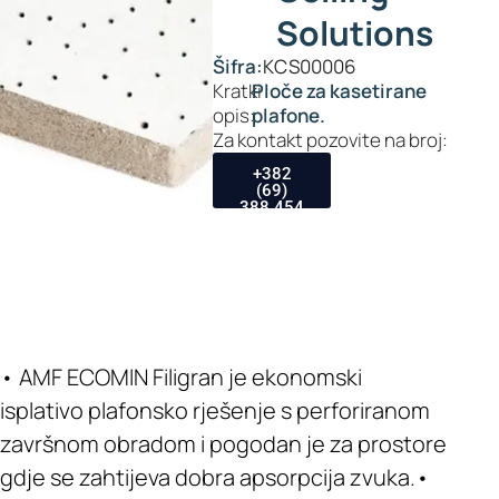
Solutions
Šifra:
KCS00006
Kratki
Ploče za kasetirane
opis:
plafone.
Za kontakt pozovite na broj:
+382
(69)
388 454
• AMF ECOMIN Filigran je ekonomski
isplativo plafonsko rješenje s perforiranom
završnom obradom i pogodan je za prostore
gdje se zahtijeva dobra apsorpcija zvuka.•