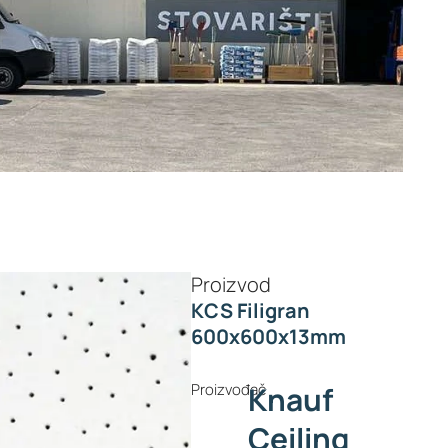
Proizvod
KCS Filigran
600x600x13mm
Proizvođač
Knauf
Ceiling