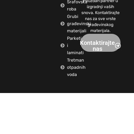
Pouzdan partner u
Šrafovska
izgradnji vaših
roba
snova. Kontaktirajte
Grubi
nas za sve vrste
građevinski
građevinskog
materijali
materijala.
Parketi
Kontaktirajte
i
nas
laminati
Tretman
otpadnih
voda