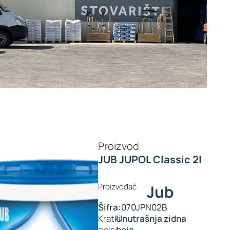
Proizvod
JUB JUPOL Classic 2l
Proizvođač
Jub
Šifra:
070JPN02B
Kratki
Unutrašnja zidna
opis:
boja.