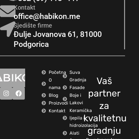
Kontakt
office@habikon.me
Sjedište firme
Đulje Jovanova 61, 81000
Podgorica
Početna
Suva
Vaš
Gradnja
O
nama
Fasade
partner
Blog
Boje i
Lakovi
Proizvodi
za
Keramička
Kontakt
kvalitetnu
ljepila i
hidroizolacija
gradnju
Alati