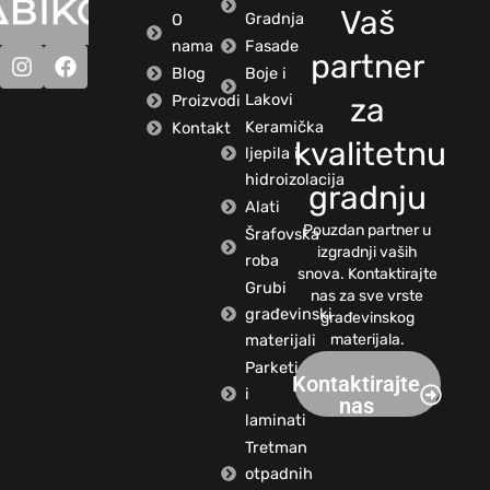
Vaš
Gradnja
O
nama
Fasade
partner
Blog
Boje i
Lakovi
Proizvodi
za
Keramička
Kontakt
kvalitetnu
ljepila i
hidroizolacija
gradnju
Alati
Pouzdan partner u
Šrafovska
izgradnji vaših
roba
snova. Kontaktirajte
Grubi
nas za sve vrste
građevinski
građevinskog
materijali
materijala.
Parketi
Kontaktirajte
i
nas
laminati
Tretman
otpadnih