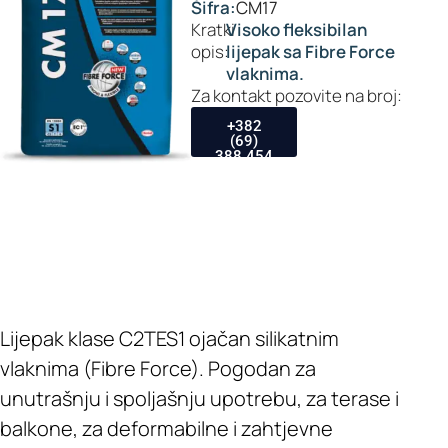
Šifra:
CM17
Kratki
Visoko fleksibilan
opis:
lijepak sa Fibre Force
vlaknima.
Za kontakt pozovite na broj:
+382
(69)
388 454
Lijepak klase C2TES1 ojačan silikatnim
vlaknima (Fibre Force). Pogodan za
unutrašnju i spoljašnju upotrebu, za terase i
balkone, za deformabilne i zahtjevne