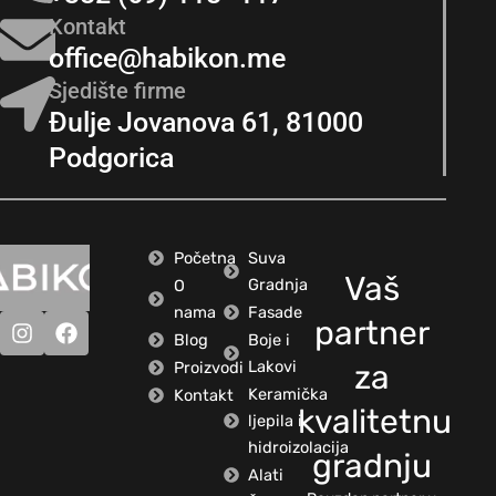
Kontakt
office@habikon.me
Sjedište firme
Đulje Jovanova 61, 81000
Podgorica
Početna
Suva
Vaš
Gradnja
O
nama
Fasade
partner
Blog
Boje i
Lakovi
Proizvodi
za
Keramička
Kontakt
kvalitetnu
ljepila i
hidroizolacija
gradnju
Alati