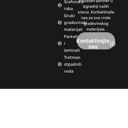
Pouzdan partner u
Šrafovska
izgradnji vaših
roba
snova. Kontaktirajte
Grubi
nas za sve vrste
građevinski
građevinskog
materijali
materijala.
Parketi
Kontaktirajte
i
nas
laminati
Tretman
otpadnih
voda