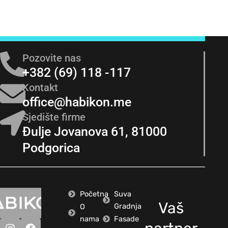
Pozovite nas
+382 (69) 118 -117
Kontakt
office@habikon.me
Sjedište firme
Đulje Jovanova 61, 81000
Podgorica
Početna
Suva
Vaš
Gradnja
O
nama
Fasade