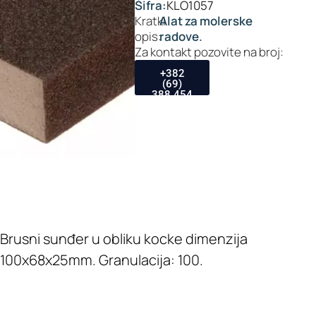
Šifra:
KLO1057
Kratki
Alat za molerske
opis:
radove.
Za kontakt pozovite na broj:
+382
(69)
388 454
Brusni sunđer u obliku kocke dimenzija
100x68x25mm. Granulacija: 100.