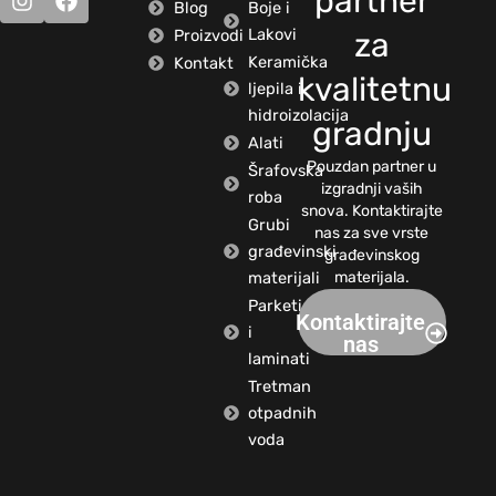
partner
Blog
Boje i
Lakovi
Proizvodi
za
Keramička
Kontakt
kvalitetnu
ljepila i
hidroizolacija
gradnju
Alati
Pouzdan partner u
Šrafovska
izgradnji vaših
roba
snova. Kontaktirajte
Grubi
nas za sve vrste
građevinski
građevinskog
materijali
materijala.
Parketi
Kontaktirajte
i
nas
laminati
Tretman
otpadnih
voda