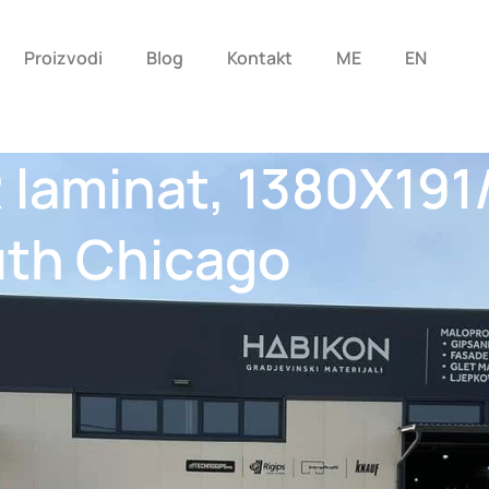
Proizvodi
Blog
Kontakt
ME
EN
 laminat, 1380X19
th Chicago