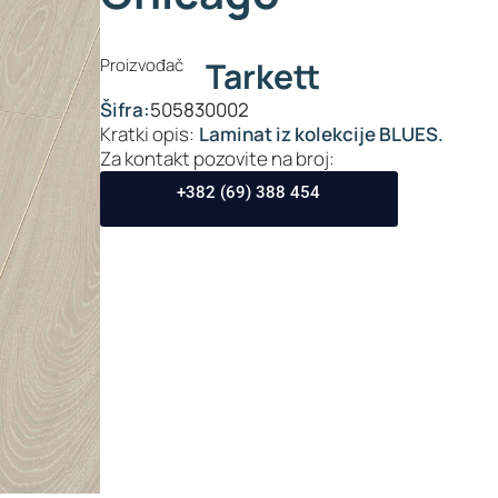
Proizvođač
Tarkett
Šifra:
505830002
Kratki opis:
Laminat iz kolekcije BLUES.
Za kontakt pozovite na broj:
+382 (69) 388 454