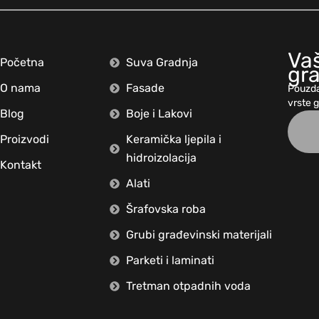
Vaš
Početna
Suva Gradnja
gr
O nama
Fasade
Pouzda
vrste 
Blog
Boje i Lakovi
Proizvodi
Keramička ljepila i
hidroizolacija
Kontakt
Alati
Šrafovska roba
Grubi građevinski materijali
Parketi i laminati
Tretman otpadnih voda