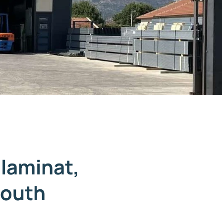
laminat,
South