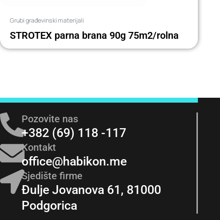
Grubi građevinski materijali
STROTEX parna brana 90g 75m2/rolna
Pozovite nas
+382 (69) 118 -117
Kontakt
office@habikon.me
Sjedište firme
Đulje Jovanova 61, 81000
Podgorica