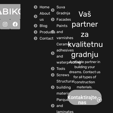
Home
Suva
Vaš
Gradnja
About
us
Facades
partner
Blog
Paints
and
Products
za
varnishes
Contact
kvalitetnu
Ceramic
adhesives
gradnju
and
A reliable partner in
waterproofing
building your
Tools
dreams. Contact us
Screws
for all types of
Structural
construction
building
materials.
materials
Kontaktirajte
Parquets
nas
and
laminates