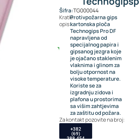
Technogipsp
Šifra:
TG000044
Kratki
Protivpožarna gips
opis:
kartonska ploča
Technogips Pro DF
napravljena od
specijalnog papira i
gipsanog jezgra koje
je ojačano staklenim
vlaknima i glinom za
bolju otpornost na
visoke temperature.
Koriste se za
izgradnju zidova i
plafona u prostorima
sa višim zahtjevima
za zaštitu od požara.
Za kontakt pozovite na broj:
+382
(69)
388 454