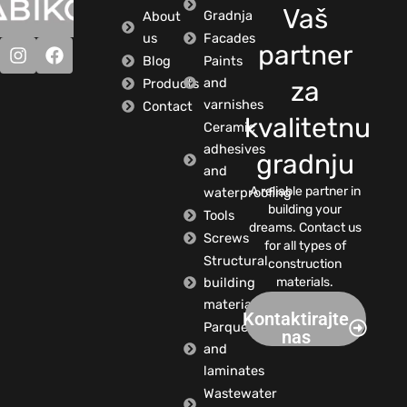
Vaš
Gradnja
About
us
Facades
partner
Blog
Paints
and
Products
za
varnishes
Contact
kvalitetnu
Ceramic
adhesives
gradnju
and
A reliable partner in
waterproofing
building your
Tools
dreams. Contact us
Screws
for all types of
Structural
construction
building
materials.
materials
Kontaktirajte
Parquets
nas
and
laminates
Wastewater