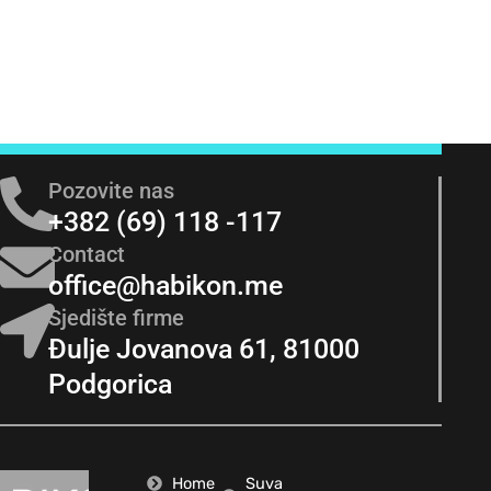
Pozovite nas
+382 (69) 118 -117
Contact
office@habikon.me
Sjedište firme
Đulje Jovanova 61, 81000
Podgorica
Home
Suva