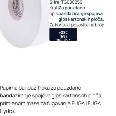
Šifra:
TG000259
Kratki
Za pouzdano
opis:
bandažiranje spojeva
gips kartonskih ploča.
Za kontakt pozovite na broj:
+382
(69)
388 454
Papirna bandaž traka za pouzdano
bandažiranje spojeva gips kartonskih ploča
primjenom mase za fugovanje FUGA i FUGA
Hydro.