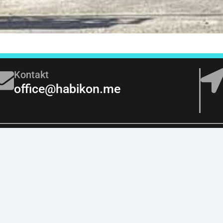
Kontakt
office@habikon.me
Vaš
Početna
Suva Gradnja
gr
O nama
Fasade
Pouzda
vrste 
Blog
Boje i Lakovi
Proizvodi
Keramička ljepila i