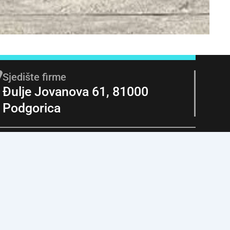
Sjedište firme
Đulje Jovanova 61, 81000
Podgorica
 partner za kvalitetnu
adnju
n partner u izgradnji vaših snova. Kontaktirajte nas za sve
građevinskog materijala.
Kontaktirajte nas