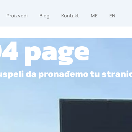
Proizvodi
Blog
Kontakt
ME
EN
4 page
uspeli da pronađemo tu strani